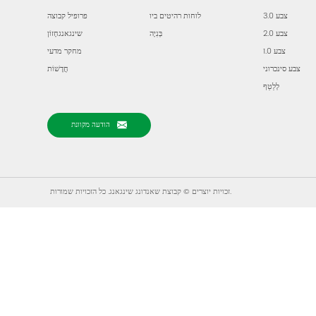
צבע 3.0
לוחות רהיטים ביו
פרופיל קבוצה
צבע 2.0
בְּנִיָה
שינגאנגחָזוֹן
צבע 1.0
מחקר מדעי
צבע סינכרוני
חֲדָשׁוֹת
לְלַטֵף
הודעה מקוונת
זכויות יוצרים © קבוצת שאנדונג שינגאנג. כל הזכויות שמורות.