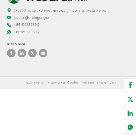
פארק התעשייה לבית חכם, ליני מערב העיר, מחוז שאנדונג, סין, 276000
joestar@cnxingang.cn
+86 15963969121
+86 15963969121
עקבו אחרינו
הודעת פרטיות
מפת אתר
מדיניות קובצי Cookie
תנאים והגבלות