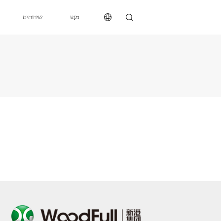
מַגָע
שירותים
מַגָע
שירותים