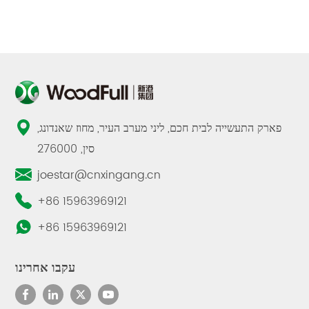
פארק התעשייה לבית חכם, ליני מערב העיר, מחוז שאנדונג,
סין, 276000
joestar@cnxingang.cn
+86 15963969121
+86 15963969121
עקבו אחרינו